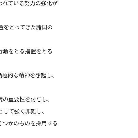
われている努力の強化が
置をとってきた諸国の
行動をとる措置をとる
積極的な精神を想起し、
度の重要性を付与し、
として強く非難し、
くつかのものを採用する