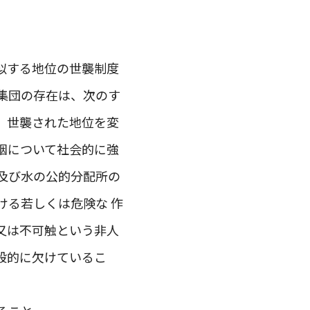
似する地位の世襲制度
集団の存在は、次のす
。世襲された地位を変
姻について社会的に強
及び水の公的分配所の
ける若しくは危険な 作
又は不可触という非人
般的に欠けているこ