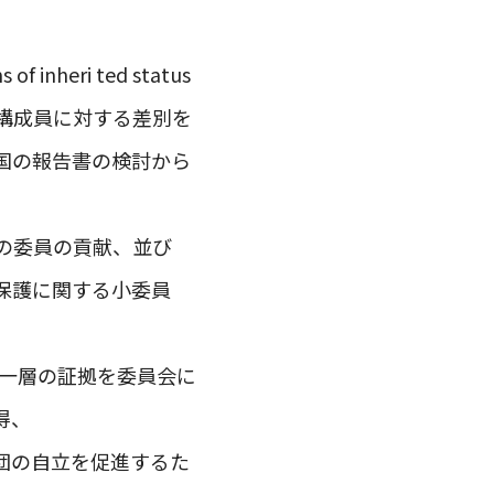
eri ted status
構成員に対する差別を
国の報告書の検討から
の委員の貢献、並び
保護に関する小委員
る一層の証拠を委員会に
得、
団の自立を促進するた