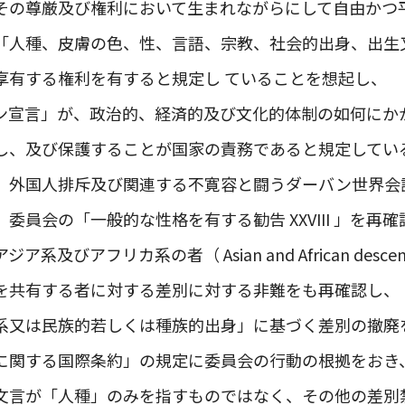
その尊厳及び権利において生まれながらにして自由かつ
「人種、皮膚の色、性、言語、宗教、社会的出身、出生
享有する権利を有すると規定し ていることを想起し、
ン宣言」が、政治的、経済的及び文化的体制の如何にか
し、及び保護することが国家の責務であると規定してい
、外国人排斥及び関連する不寛容と闘うダーバン世界会
委員会の「一般的な性格を有する勧告 XXVIII 」を再
及びアフリカ系の者（ Asian and African desc
を共有する者に対する差別に対する非難をも再確認し、
系又は民族的若しくは種族的出身」に基づく差別の撤廃
に関する国際条約」の規定に委員会の行動の根拠をおき
文言が「人種」のみを指すものではなく、その他の差別