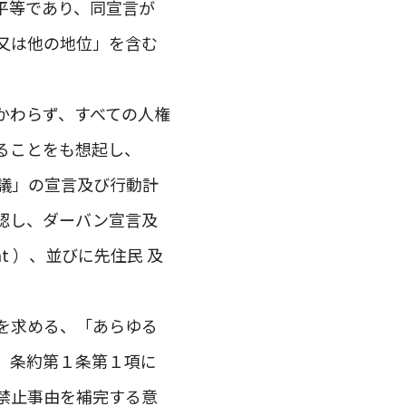
平等であり、同宣言が
又は他の地位」を含む
かわらず、すべての人権
ることをも想起し、
議」の宣言及び行動計
確認し、ダーバン宣言及
ent ）、並びに先住民 及
を求める、「あらゆる
、条約第１条第１項に
禁止事由を補完する意