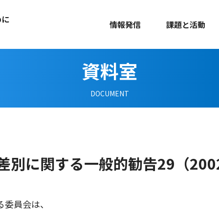
めに
情報発信
課題と活動
資料室
DOCUMENT
別に関する一般的勧告29（2002
る委員会は、