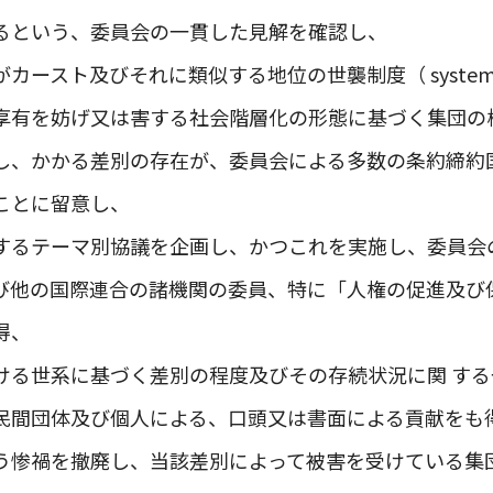
るという、委員会の一貫した見解を確認し、
ト及びそれに類似する地位の世襲制度（ systems of inh
享有を妨げ又は害する社会階層化の形態に基づく集団の
し、かかる差別の存在が、委員会による多数の条約締約
ことに留意し、
するテーマ別協議を企画し、かつこれを実施し、委員会
び他の国際連合の諸機関の委員、特に「人権の促進及び
得、
ける世系に基づく差別の程度及びその存続状況に関 す
民間団体及び個人による、口頭又は書面による貢献をも
う惨禍を撤廃し、当該差別によって被害を受けている集