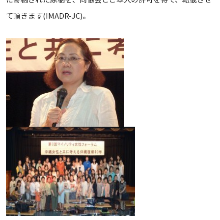
て頂きます(IMADR-JC)。