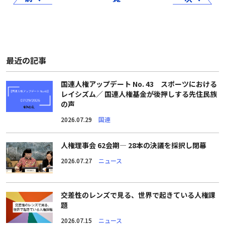
最近の記事
国連人権アップデート No. 43 スポーツにおける
レイシズム／ 国連人権基金が後押しする先住民族
の声
2026.07.29
国連
人権理事会 62会期― 28本の決議を採択し閉幕
2026.07.27
ニュース
交差性のレンズで見る、世界で起きている人権課
題
2026.07.15
ニュース