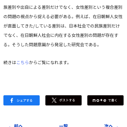
族差別や出自による差別だけでなく、女性差別という複合差別
の問題の視点から捉える必要がある。例えば、在日朝鮮人女性
が直面してきた/している差別は、日本社会での民族差別だけ
でなく、在日朝鮮人社会に内在する女性差別の問題が存在す
る。そうした問題意識から発足した研究会である。
続きは
こちら
からご覧になれます。
前へ
一覧
次へ