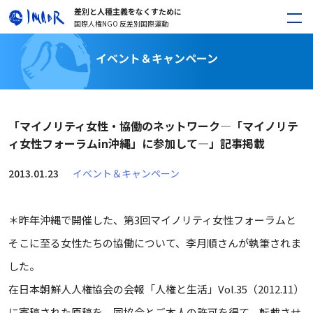
差別と人種主義をなくすために
国際人権NGO 反差別国際運動
イベント＆キャンペーン
「マイノリティ女性・協働のネットワーク―「マイノリテ
ィ女性フォーラムin沖縄」に参加して―」記事掲載
2013.01.23
イベント＆キャンペーン
＊昨年沖縄で開催した、第3回マイノリティ女性フォーラムと
そこに至る女性たちの協働について、李月順さんが執筆されま
した。
在日本朝鮮人人権協会の会報「人権と生活」Vol.35（2012.11）
に寄稿された原稿を、同協会とご本人の許可を得て、転載させ