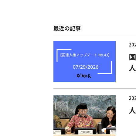
最近の記事
202
国
人
202
人