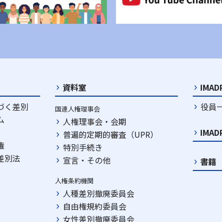
資料室
IMA
づく差別
役員
国連人権理事会
ム
人権理事会・会期
IMA
普遍的定期的審査（UPR）
権
特別手続き
差別法
宣言・その他
書籍
人権条約機関
人種差別撤廃委員会
自由権規約委員会
女性差別撤廃委員会