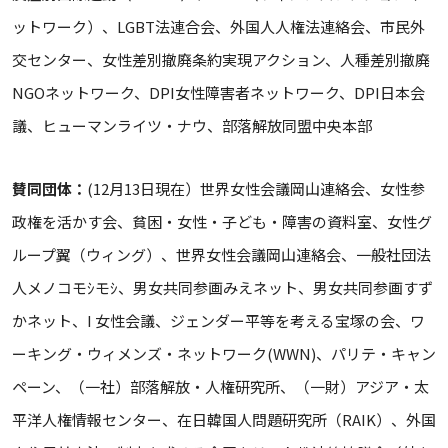
ットワーク）、LGBT法連合会、外国人人権法連絡会、市民外
交センター、女性差別撤廃条約実現アクション、人種差別撤廃
NGOネットワーク、DPI女性障害者ネットワーク、DPI日本会
議、ヒューマンライツ・ナウ、部落解放同盟中央本部
賛同団体：
(12月13日現在）世界女性会議岡山連絡会、女性参
政権を活かす会、貧困・女性・子ども・障害の資料室、女性グ
ループ翼（ウィング）、世界女性会議岡山連絡会、一般社団法
人メノコモｼモｼ、男女共同参画みえネット、男女共同参画すず
かネット、I 女性会議、ジェンダー平等を考える宝塚の会、ワ
ーキング・ウィメンズ・ネットワーク(WWN)、パリテ・キャン
ペーン、（一社）部落解放・人権研究所、（一財）アジア・太
平洋人権情報センター、在日韓国人問題研究所（RAIK）、外国