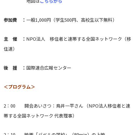
地図は
こちらから
参加費 ：
一般1,000円（学生500円、高校生以下無料）
主 催 ：
NPO法人 移住者と連帯する全国ネットワーク（移
住連）
後 援 ：
国際連合広報センター
＜プログラム＞
2：00 開会あいさつ：鳥井一平さん （NPO法人移住者と連
帯する全国ネットワーク 代表理事）
2：10 映画「バベルの学校」（89min）の上映