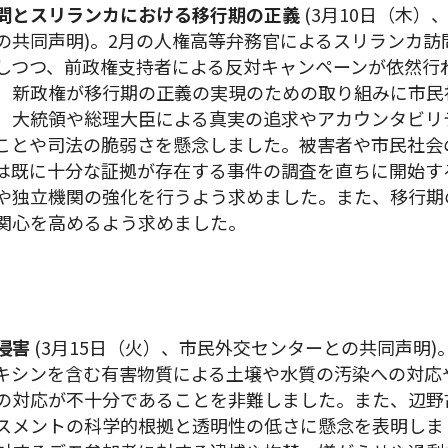
問と
スリランカにおける移行期の正義
(3月10日（木
の共同声明)。2月の人権高等弁務官によるスリランカ訪
しつつ、前政権支持者による反対キャンペーンが依然行
、新政権が移行期の正義の実現のための取り組みに市民
、大統領や総理大臣による真実の追求やアカウンタビリ
ことや司法の脆弱さを懸念しました。被害者や市民社会
は既に十分な証拠が存在する事件の調査を直ちに開始す
や独立機関の強化を行うよう求めました。また、移行期
関心を高めるよう求めました。
侵害
(3月15日（火）、市民外交センターとの共同声明
キシンを含む有害物質による土壌や水質の汚染への対応
の対応が不十分であることを非難しました。また、辺野
スメントの科学的根拠と透明性の低さに懸念を表明しま