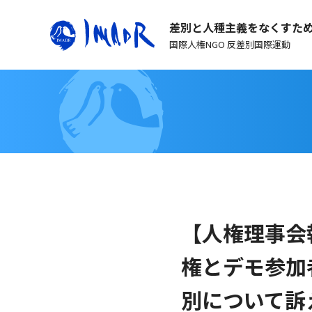
差別と人種主義をなくすた
国際人権NGO 反差別国際運動
【人権理事会
権とデモ参加
別について訴