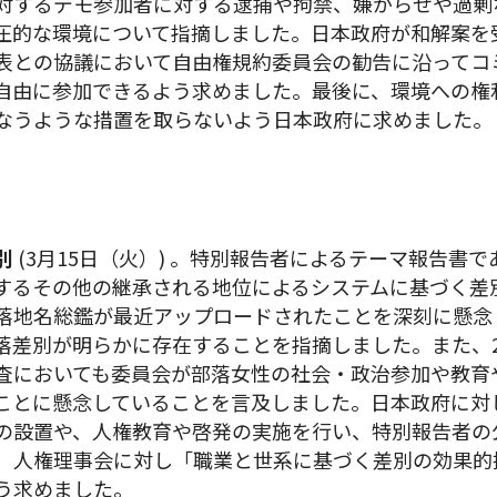
対するデモ参加者に対する逮捕や拘禁、嫌がらせや過剰
圧的な環境について指摘しました。日本政府が和解案を
表との協議において自由権規約委員会の勧告に沿ってコ
自由に参加できるよう求めました。最後に、環境への権
なうような措置を取らないよう日本政府に求めました。
別
(3月15日（火）) 。特別報告者によるテーマ報告書
するその他の継承される地位によるシステムに基づく差
落地名総鑑が最近アップロードされたことを深刻に懸念
落差別が明らかに存在することを指摘しました。また、
査においても委員会が部落女性の社会・政治参加や教育
ことに懸念していることを言及しました。日本政府に対
の設置や、人権教育や啓発の実施を行い、特別報告者の
、人権理事会に対し「職業と世系に基づく差別の効果的
う求めました。