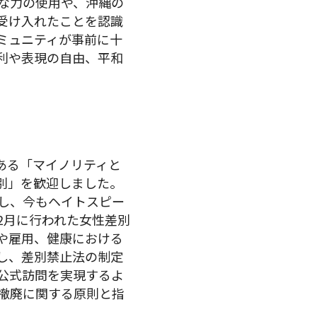
な力の使用や、沖縄の
受け入れたことを認識
ミュニティが事前に十
利や表現の自由、平和
である「マイノリティと
別」を歓迎しました。
し、今もヘイトスピー
2月に行われた女性差別
や雇用、健康における
し、差別禁止法の制定
公式訪問を実現するよ
撤廃に関する原則と指