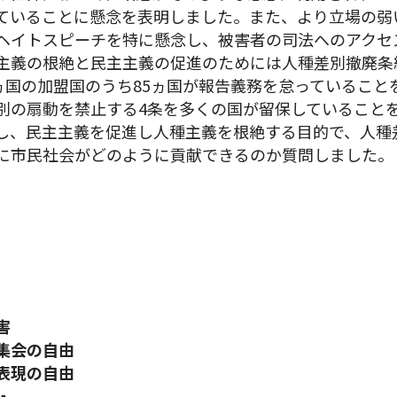
ていることに懸念を表明しました。また、より立場の弱
ヘイトスピーチを特に懸念し、被害者の司法へのアクセ
主義の根絶と民主主義の促進のためには人種差別撤廃条
8ヵ国の加盟国のうち85ヵ国が報告義務を怠っていること
別の扇動を禁止する4条を多くの国が留保していること
し、民主主義を促進し人種主義を根絶する目的で、人種
に市民社会がどのように貢献できるのか質問しました。
害
集会の自由
表現の自由