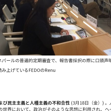
ネパールの普遍的定期審査で、報告書採択の際に口頭声
読み上げているFEDOのRenu
よび民主主義と人種主義の不和合性
(3月18日（金）)
の世界において、政治がそのような思想に利用され、ヘ