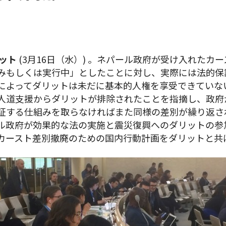
リット
(3月16日（水）) 。ネパール政府が受け入れたカー
みもしくは実行中」としたことに対し、実際には法的保
によってダリットは未だに基本的人権を享受できていな
人道支援からダリットが排除されたことを指摘し、政府
証する仕組みを取らなければまた同様の差別が繰り返さ
ル政府が効果的な法の実施と震災復興へのダリットの参
カースト差別撤廃のための国内行動計画をダリットと共