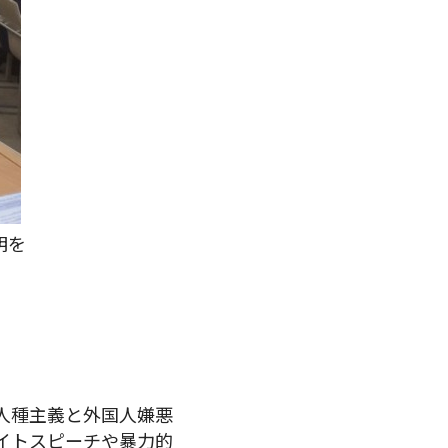
明を
 。人種主義と外国人嫌悪
イトスピーチや暴力的