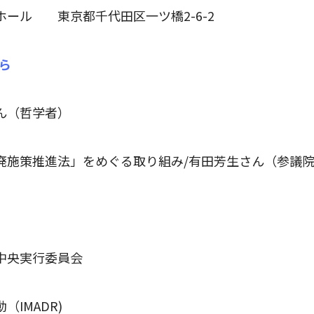
ール 東京都千代田区一ツ橋2-6-2
ら
ん（哲学者）
廃施策推進法」をめぐる取り組み/有田芳生さん（参議
中央実行委員会
IMADR)