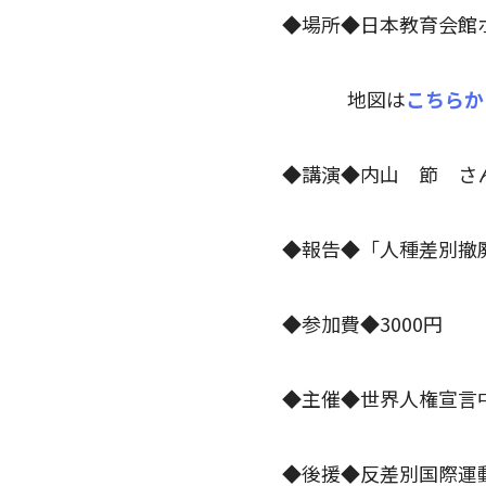
◆場所◆日本教育会館ホ
地図は
こちらか
◆講演◆内山 節 さ
◆報告◆「人種差別撤
◆参加費◆3000円
◆主催◆世界人権宣言
◆後援◆反差別国際運動（