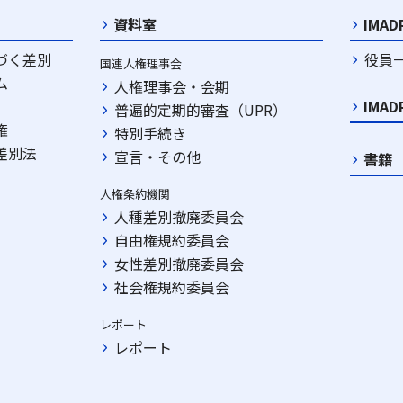
資料室
IMA
づく差別
役員
国連人権理事会
ム
人権理事会・会期
IMA
普遍的定期的審査（UPR）
権
特別手続き
差別法
宣言・その他
書籍
人権条約機関
人種差別撤廃委員会
自由権規約委員会
女性差別撤廃委員会
社会権規約委員会
レポート
レポート