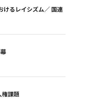
におけるレイシズム／ 国連
閉幕
人権課題