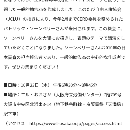
題した一般的勧告35を作成しました。このたび自由人権協会
（JCLU）の招きにより、今年2月までCERD委員を務められた
パトリック・ソーンベリーさんが来日されます。この機会に、
ソーンベリーさんを大阪にお招きし、表題のテーマで講演をし
ていただくことになりました。ソーンベリーさんは2010年の日
本審査の担当報告者であり、一般的勧告35の中心的な作成者で
す。ぜひお集まりください！
■
日時
：10月23日（木） 午後6時30分～8時45分
■
場所
：エル・おおさか（大阪府立労働センター）7階709号
大阪市中央区北浜東3-14（地下鉄谷町線・京阪電鉄「天満橋」
駅下車）
（アクセス https://www.l-osaka.or.jp/pages/access.html