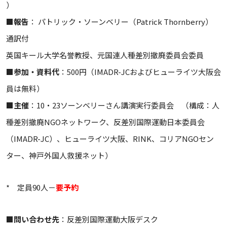
）
■
報告
： パトリック・ソーンベリー（Patrick Thornberry）
通訳付
英国キール大学名誉教授、元国連人種差別撤廃委員会委員
■
参加・資料代
：500円（IMADR-JCおよびヒューライツ大阪会
員は無料）
■
主催
：10・23ソーンベリーさん講演実行委員会 （構成：人
種差別撤廃NGOネットワーク、反差別国際運動日本委員会
（IMADR-JC）、ヒューライツ大阪、RINK、コリアNGOセン
ター、神戸外国人救援ネット）
* 定員90人－
要予約
■
問い合わせ先
：反差別国際運動大阪デスク